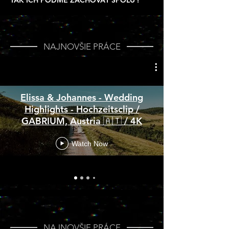
TAK ICH POĎME ZACHOVAŤ SPOLU !
NAJNOVŠIE PRÁCE
Elissa & Johannes - Wedding
Highlights - Hochzeitsclip /
GABRIUM, Austria 🇦🇹 / 4K
Watch Now
NAJNOVŠIE PRÁCE