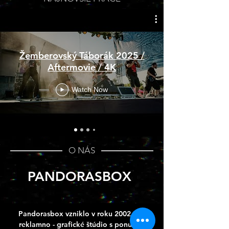
Žemberovský Táborák 2025 /
Aftermovie / 4K
Watch Now
O NÁS
PANDORASBOX
Pandorasbox vzniklo v roku 2002 ako
reklamno - grafické štúdio s ponukou