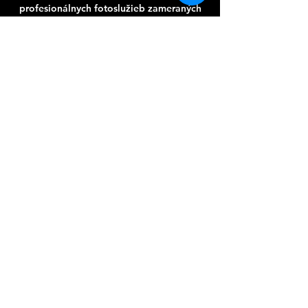
profesionálnych fotoslužieb zameraných
prevažne na eventy a reportážne
podujatia. V roku 2004 sme do ponuky
našich služieb zaradili aj video služby.
Do súčasnosti sme pre našich klientov
úspešne zrealizovali viac ako 530
projektov, prevažne foto a video eventy,
tiež reklamné, politické a športové videá.