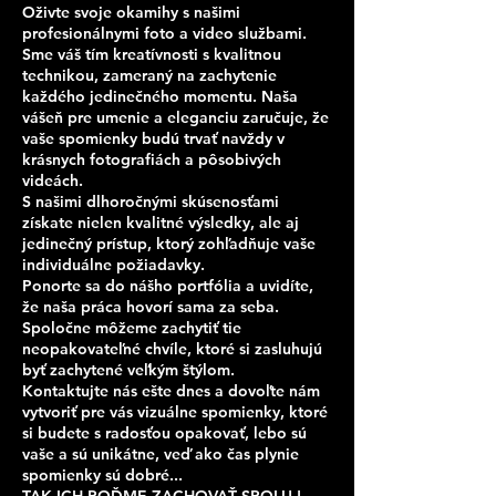
Oživte svoje okamihy s našimi
profesionálnymi foto a video službami.
Sme váš tím kreatívnosti s kvalitnou
technikou, zameraný na zachytenie
každého jedinečného momentu. Naša
vášeň pre umenie a eleganciu zaručuje, že
vaše spomienky budú trvať navždy v
krásnych fotografiách a pôsobivých
videách.
S našimi dlhoročnými skúsenosťami
získate nielen kvalitné výsledky, ale aj
jedinečný prístup, ktorý zohľadňuje vaše
individuálne požiadavky.
Ponorte sa do nášho portfólia a uvidíte,
že naša práca hovorí sama za seba.
Spoločne môžeme zachytiť tie
neopakovateľné chvíle, ktoré si zasluhujú
byť zachytené veľkým štýlom.
Kontaktujte nás ešte dnes a dovoľte nám
vytvoriť pre vás vizuálne spomienky, ktoré
si budete s radosťou opakovať, lebo sú
vaše a sú unikátne, veď ako čas plynie
spomienky sú dobré...